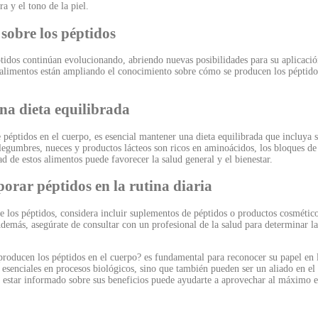
a y el tono de la piel.
 sobre los péptidos
ptidos continúan evolucionando, abriendo nuevas posibilidades para su aplicació
s alimentos están ampliando el conocimiento sobre cómo se producen los péptid
na dieta equilibrada
péptidos en el cuerpo, es esencial mantener una dieta equilibrada que incluya su
gumbres, nueces y productos lácteos son ricos en aminoácidos, los bloques de 
d de estos alimentos puede favorecer la salud general y el bienestar.
orar péptidos en la rutina diaria
 de los péptidos, considera incluir suplementos de péptidos o productos cosmétic
Además, asegúrate de consultar con un profesional de la salud para determinar l
oducen los péptidos en el cuerpo? es fundamental para reconocer su papel en l
 esenciales en procesos biológicos, sino que también pueden ser un aliado en el 
 estar informado sobre sus beneficios puede ayudarte a aprovechar al máximo e