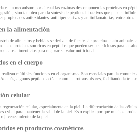
ada es un mecanismo por el cual las enzimas descomponen las proteínas en pépt
gestión, sino también para la síntesis de péptidos bioactivos que pueden influir
er propiedades antioxidantes, antihipertensivas y antiinflamatorias, entre otras.
en la alimentación
ustria de alimentos y bebidas se derivan de fuentes de proteínas tanto animales
roductos proteicos son ricos en péptidos que pueden ser beneficiosos para la sal
oductos alimenticios para mejorar su valor nutricional.
dos en el cuerpo
 realizan múltiples funciones en el organismo. Son esenciales para la comunicac
Además, algunos péptidos actúan como neurotransmisores, facilitando la transmi
ión celular
a regeneración celular, especialmente en la piel. La diferenciación de las célula
eso vital para mantener la salud de la piel. Esto explica por qué muchos produ
 rejuvenecimiento de la piel.
ptidos en productos cosméticos