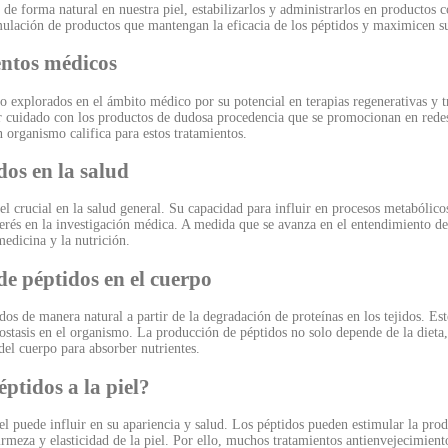
de forma natural en nuestra piel, estabilizarlos y administrarlos en productos c
mulación de productos que mantengan la eficacia de los péptidos y maximicen sus
entos médicos
o explorados en el ámbito médico por su potencial en terapias regenerativas y 
r cuidado con los productos de dudosa procedencia que se promocionan en redes
 organismo califica para estos tratamientos.
dos en la salud
 crucial en la salud general. Su capacidad para influir en procesos metabólicos
terés en la investigación médica. A medida que se avanza en el entendimiento de
medicina y la nutrición.
e péptidos en el cuerpo
s de manera natural a partir de la degradación de proteínas en los tejidos. Es
ostasis en el organismo. La producción de péptidos no solo depende de la dieta,
del cuerpo para absorber nutrientes.
ptidos a la piel?
el puede influir en su apariencia y salud. Los péptidos pueden estimular la pro
rmeza y elasticidad de la piel. Por ello, muchos tratamientos antienvejecimient