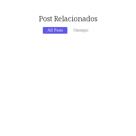
Post Relacionados
All Posts
Ozempic
entos estéticos? Descubre sus beneficios.
puesta es un rotundo sí. Estos compuestos, que son pequeñas cadenas de...
moria? Conoce sus beneficios ahora
oluciones para mejorar la memoria y la función cognitiva ha llevado...
la fertilidad? Descubre sus beneficios.
ta de si los péptidos pueden ser utilizados en la fertilidad...