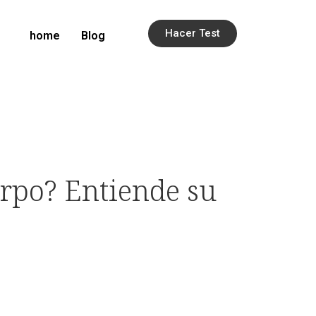
Hacer Test
home
Blog
erpo? Entiende su