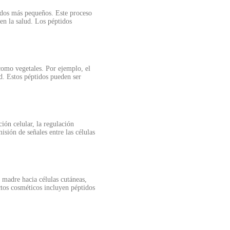
idos más pequeños. Este proceso
 en la salud. Los péptidos
 como vegetales. Por ejemplo, el
ud. Estos péptidos pueden ser
ión celular, la regulación
sión de señales entre las células
s madre hacia células cutáneas,
ctos cosméticos incluyen péptidos