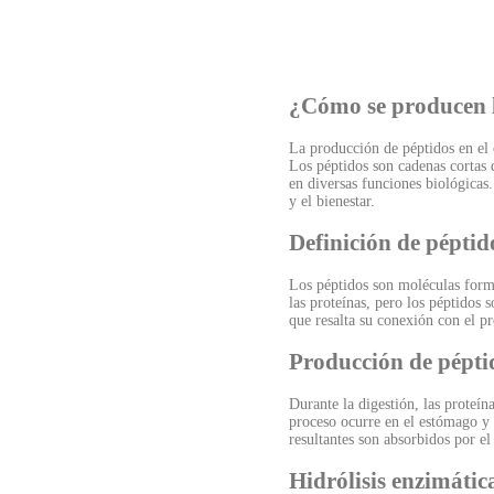
¿Cómo se producen l
La producción de péptidos en el c
Los péptidos son cadenas cortas 
en diversas funciones biológicas
y el bienestar.
Definición de péptid
Los péptidos son moléculas forma
las proteínas, pero los péptidos 
que resalta su conexión con el pr
Producción de péptid
Durante la digestión, las proteí
proceso ocurre en el estómago y 
resultantes son absorbidos por el
Hidrólisis enzimátic