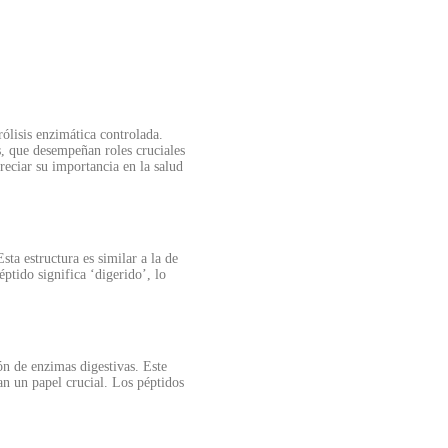
rólisis enzimática controlada.
, que desempeñan roles cruciales
eciar su importancia en la salud
ta estructura es similar a la de
éptido significa ‘digerido’, lo
ón de enzimas digestivas. Este
an un papel crucial. Los péptidos