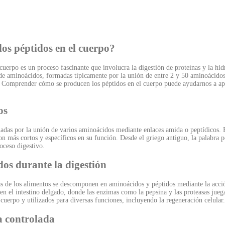
os péptidos en el cuerpo?
uerpo es un proceso fascinante que involucra la digestión de proteínas y la hid
de aminoácidos, formadas típicamente por la unión de entre 2 y 50 aminoácidos
. Comprender cómo se producen los péptidos en el cuerpo puede ayudarnos a apr
os
das por la unión de varios aminoácidos mediante enlaces amida o peptídicos. Es
son más cortos y específicos en su función. Desde el griego antiguo, la palabra p
oceso digestivo.
os durante la digestión
nas de los alimentos se descomponen en aminoácidos y péptidos mediante la acci
en el intestino delgado, donde las enzimas como la pepsina y las proteasas jueg
 cuerpo y utilizados para diversas funciones, incluyendo la regeneración celular.
a controlada