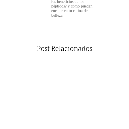
los beneficios de los
péptidos? y cómo pueden
encajar en tu rutina de
belleza.
Post Relacionados
¿Los péptidos son efectivos en tratamientos
estéticos? Descubre sus beneficios.
April 8, 2026
/
No Comments
¿Los péptidos son efectivos en tratamientos estéticos? La respuesta es un
rotundo sí. Estos compuestos, que son pequeñas cadenas de...
Read More
¿Existen péptidos para mejorar la memoria?
Conoce sus beneficios ahora
April 8, 2026
/
No Comments