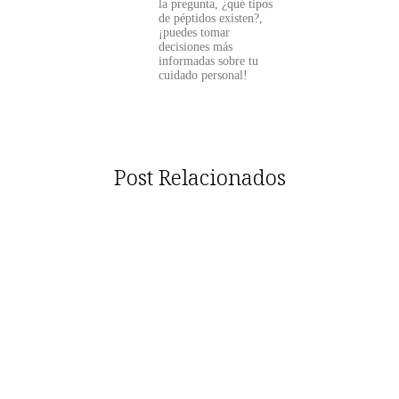
la pregunta, ¿qué tipos
de péptidos existen?,
¡puedes tomar
decisiones más
informadas sobre tu
cuidado personal!
Post Relacionados
¿Los péptidos son efectivos en tratamientos
estéticos? Descubre sus beneficios.
April 8, 2026
/
No Comments
¿Los péptidos son efectivos en tratamientos estéticos? La respuesta es un
rotundo sí. Estos compuestos, que son pequeñas cadenas de...
Read More
¿Existen péptidos para mejorar la memoria?