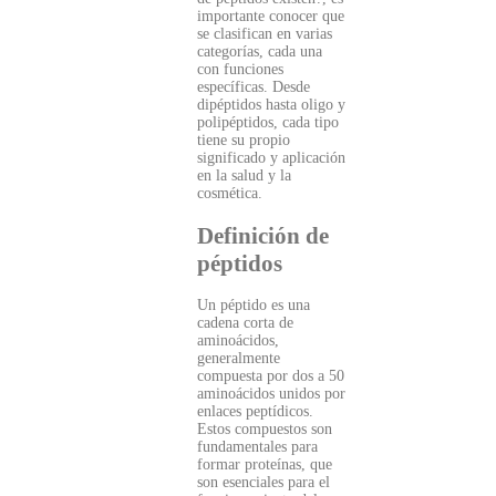
importante conocer que
se clasifican en varias
categorías, cada una
con funciones
específicas. Desde
dipéptidos hasta oligo y
polipéptidos, cada tipo
tiene su propio
significado y aplicación
en la salud y la
cosmética.
Definición de
péptidos
Un péptido es una
cadena corta de
aminoácidos,
generalmente
compuesta por dos a 50
aminoácidos unidos por
enlaces peptídicos.
Estos compuestos son
fundamentales para
formar proteínas, que
son esenciales para el