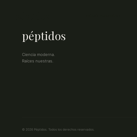
péptidos
CÓMO FUNCIONA
P
péptidos
Ciencia moderna.
Raíces nuestras.
© 2026 Péptidos. Todos los derechos reservados.