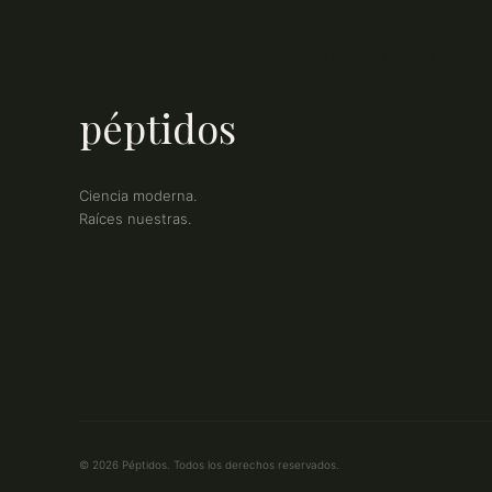
péptidos
CÓMO FUNCIONA
P
péptidos
Ciencia moderna.
Raíces nuestras.
© 2026 Péptidos. Todos los derechos reservados.