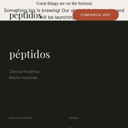
Great things are on the horizon
Something big is brewing! Our store is in the works and
péptidos
COMIENZA HOY
will be launching soon!
péptidos
Ciencia moderna.
Raíces nuestras.
NAVEGACIÓN
LEGAL