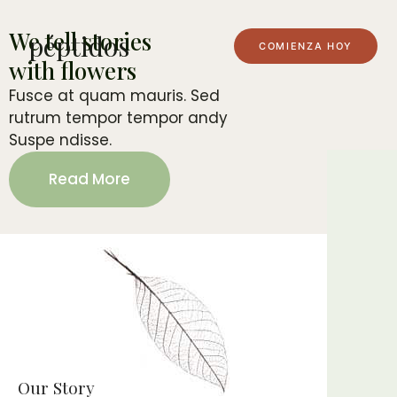
We tell stories
péptidos
COMIENZA HOY
with flowers
Fusce at quam mauris. Sed
rutrum tempor tempor andy
Suspe ndisse.
Read More
Our Story