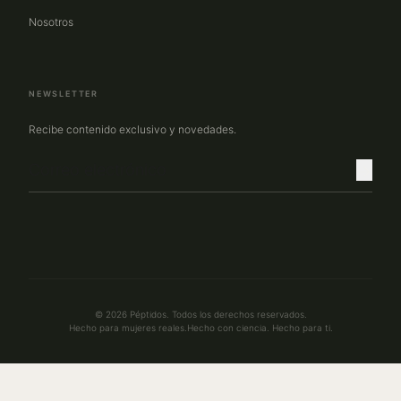
Nosotros
NEWSLETTER
Recibe contenido exclusivo y novedades.
© 2026 Péptidos. Todos los derechos reservados.
Hecho para mujeres reales.
Hecho con ciencia. Hecho para ti.